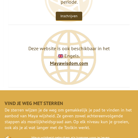
periode.
Inschrijven
Deze website is ook beschikbaar in het
Engels.
Mayawisdom.com
VIND JE WEG MET STERREN
De sterren wijzen je de weg om gemakkelijk je pad te vinden in het
aanbod van Maya wijsheid. Ze geven zowel achtereenvolgende
stappen als moeilijkheidsgraad aan. Op elk niveau kun je groeien,
ook als je al wat langer met de Tzolkin werkt.
Maya wijsheid gebruiken als kompas voor je leven