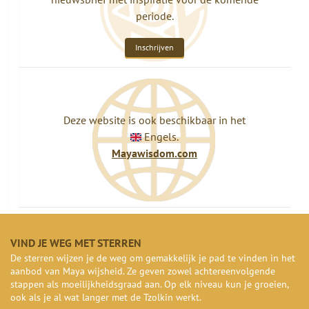
periode.
Inschrijven
Deze website is ook beschikbaar in het
Engels.
Mayawisdom.com
VIND JE WEG MET STERREN
De sterren wijzen je de weg om gemakkelijk je pad te vinden in het
aanbod van Maya wijsheid. Ze geven zowel achtereenvolgende
stappen als moeilijkheidsgraad aan. Op elk niveau kun je groeien,
ook als je al wat langer met de Tzolkin werkt.