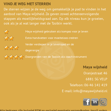
VIND JE WEG MET STERREN
De sterren wijzen je de weg om gemakkelijk je pad te vinden in het
aanbod van Maya wijsheid. Ze geven zowel achtereenvolgende
stappen als moeilijkheidsgraad aan. Op elk niveau kun je groeien,
ook als je al wat langer met de Tzolkin werkt.
Maya wijsheid gebruiken als kompas voor je leven
Extra handvatten voor moeiteloos creëren
Verder verdiepen in je levenspad en de
dagenergie
Doorgronden van de Tzolkin als coachinstrument
Maya wijsheid
Oranjestraat 46
6881 SG VELP
Telefoon: 06-46 141 419
E-mail:
info@mayawijsheid.nl
Alle bedragen zijn inclusief BTW en exclusief eventuele verzendkosten, tenzij anders