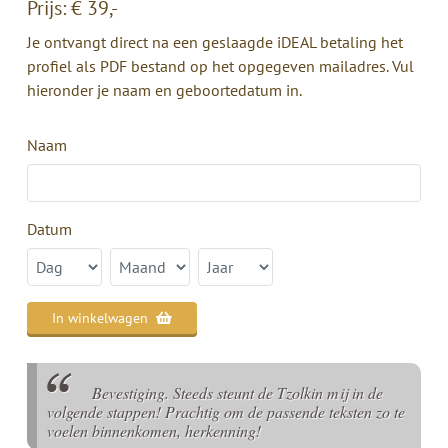
Prijs: € 39,-
Je ontvangt direct na een geslaagde iDEAL betaling het
profiel als PDF bestand op het opgegeven mailadres. Vul
hieronder je naam en geboortedatum in.
Naam
Datum
In winkelwagen
Bevestiging. Steeds steunt de Tzolkin mij in de
volgende stappen! Prachtig om de passende teksten zo te
voelen binnenkomen, herkenning!