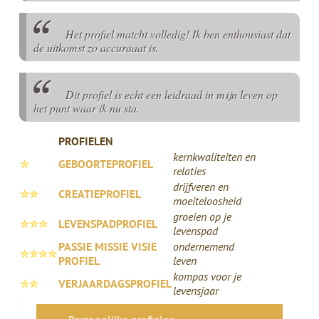
Het profiel matcht volledig! Ik ben enthousiast dat
de uitkomst zo accuraaat is.
Dit profiel is echt een leidraad in mijn leven op
het punt waar ik nu sta.
PROFIELEN
kernkwaliteiten en
✮
GEBOORTEPROFIEL
relaties
drijfveren en
✮✮
CREATIEPROFIEL
moeiteloosheid
groeien op je
✮✮✮
LEVENSPADPROFIEL
levenspad
PASSIE MISSIE VISIE
ondernemend
✮✮✮✮
PROFIEL
leven
kompas voor je
✮✮
VERJAARDAGSPROFIEL
levensjaar