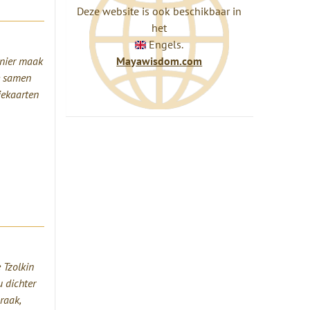
Deze website is ook beschikbaar in
het
Engels.
manier maak
Mayawisdom.com
e samen
iekaarten
 Tzolkin
u dichter
raak,