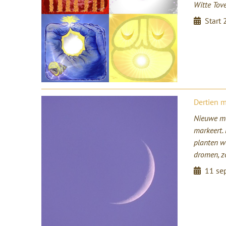
Witte Tov
Start
Dertien 
Nieuwe ma
markeert.
planten w
dromen, z
11 se