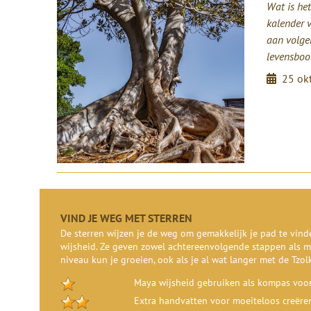
Wat is het
kalender 
aan volge
levensboo
25 ok
VIND JE WEG MET STERREN
De sterren wijzen je de weg om gemakkelijk je pad te vin
wijsheid. Ze geven zowel achtereenvolgende stappen als m
niveau kun je groeien, ook als je al wat langer met de Tzol
Maya wijsheid gebruiken als kompas voor
Extra handvatten voor moeiteloos creëre