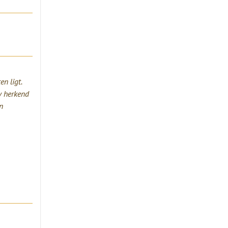
n ligt.
w herkend
in