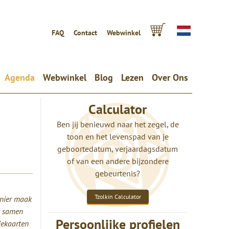
FAQ
Contact
Webwinkel
Agenda
Webwinkel
Blog
Lezen
Over Ons
Calculator
Ben jij benieuwd naar het zegel, de
toon en het levenspad van je
geboortedatum, verjaardagsdatum
of van een andere bijzondere
gebeurtenis?
Tzolkin Calculator
manier maak
e samen
Persoonlijke profielen
iekaarten