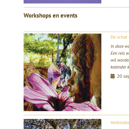
Workshops en events
De schat
In deze w
Een reis 
wil worden
kalender 
20 se
Verbinde