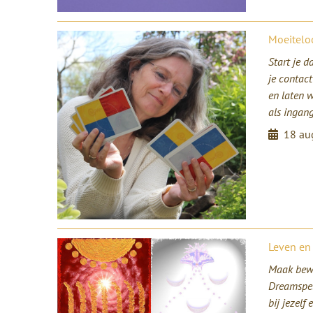
Moeitelo
Start je d
je contac
en laten 
als ingang
18 au
Leven en
Maak bewu
Dreamspel
bij jezelf