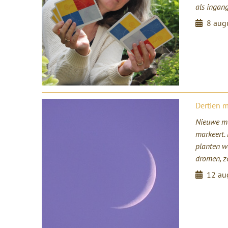
als ingang
8 aug
Dertien 
Nieuwe ma
markeert.
planten w
dromen, z
12 au