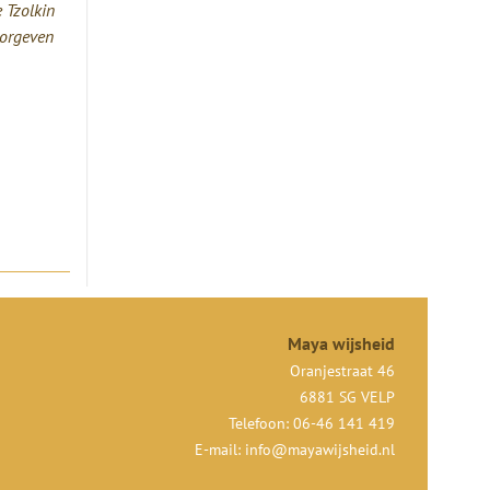
 Tzolkin
oorgeven
Maya wijsheid
Oranjestraat 46
6881 SG VELP
Telefoon: 06-46 141 419
E-mail:
info@mayawijsheid.nl