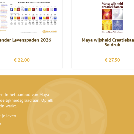
ender Levenspaden 2026
Maya wijsheid Creatieka
3e druk
€ 22,00
€ 27,50
den in het aanbod van Maya
oeilijkheidsgraad aan. Op elk
kin werkt.
 je leven
n