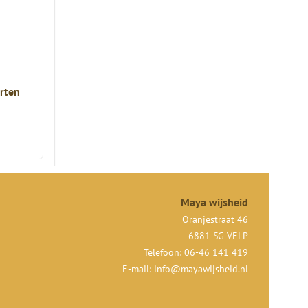
arten
Maya wijsheid
Oranjestraat 46
6881 SG VELP
Telefoon: 06-46 141 419
E-mail:
info@mayawijsheid.nl