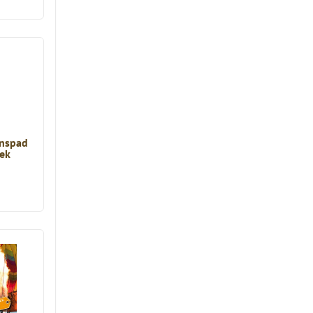
enspad
oek