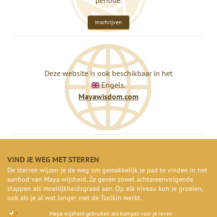
periode.
Inschrijven
Deze website is ook beschikbaar in het
Engels.
Mayawisdom.com
VIND JE WEG MET STERREN
De sterren wijzen je de weg om gemakkelijk je pad te vinden in het
aanbod van Maya wijsheid. Ze geven zowel achtereenvolgende
stappen als moeilijkheidsgraad aan. Op elk niveau kun je groeien,
ook als je al wat langer met de Tzolkin werkt.
Maya wijsheid gebruiken als kompas voor je leven