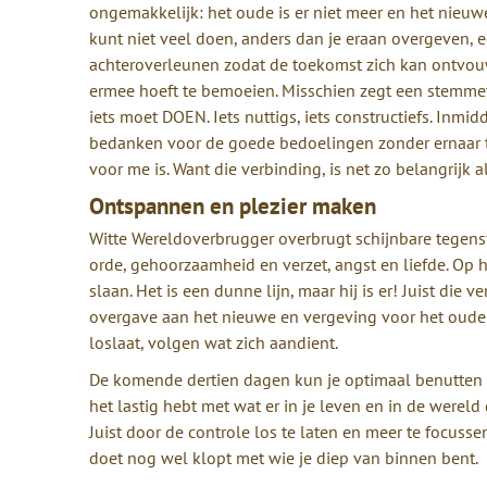
ongemakkelijk: het oude is er niet meer en het nieuwe 
kunt niet veel doen, anders dan je eraan overgeven, e
achteroverleunen zodat de toekomst zich kan ontvouw
ermee hoeft te bemoeien. Misschien zegt een stemmetj
iets moet DOEN. Iets nuttigs, iets constructiefs. Inmi
bedanken voor de goede bedoelingen zonder ernaar t
voor me is. Want die verbinding, is net zo belangrijk
Ontspannen en plezier maken
Witte Wereldoverbrugger overbrugt schijnbare tegenst
orde, gehoorzaamheid en verzet, angst en liefde. O
slaan. Het is een dunne lijn, maar hij is er! Juist die
overgave aan het nieuwe en vergeving voor het oude
loslaat, volgen wat zich aandient.
De komende dertien dagen kun je optimaal benutten d
het lastig hebt met wat er in je leven en in de wereld
Juist door de controle los te laten en meer te focussen
doet nog wel klopt met wie je diep van binnen bent.