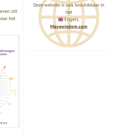
Deze website is ook beschikbaar in
even stil
het
waar het
Engels.
Mayawisdom.com