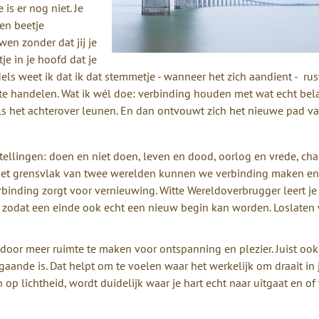
is er nog niet. Je
en beetje
en zonder dat jij je
e in je hoofd dat je
ddels weet ik dat ik dat stemmetje - wanneer het zich aandient - rus
e handelen. Wat ik wél doe: verbinding houden met wat echt bela
 als het achterover leunen. En dan ontvouwt zich het nieuwe pad va
ellingen: doen en niet doen, leven en dood, oorlog en vrede, ch
p het grensvlak van twee werelden kunnen we verbinding maken e
 verbinding zorgt voor vernieuwing. Witte Wereldoverbrugger leert je
 zodat een einde ook echt een nieuw begin kan worden. Loslaten 
oor meer ruimte te maken voor ontspanning en plezier. Juist ook 
 gaande is. Dat helpt om te voelen waar het werkelijk om draait in 
 op lichtheid, wordt duidelijk waar je hart echt naar uitgaat en of