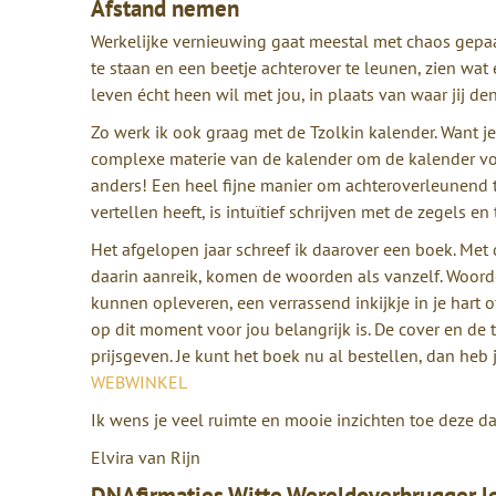
Afstand nemen
Werkelijke vernieuwing gaat meestal met chaos gepaa
te staan en een beetje achterover te leunen, zien wat
leven écht heen wil met jou, in plaats van waar jij de
Zo werk ik ook graag met de Tzolkin kalender. Want je 
complexe materie van de kalender om de kalender voo
anders!
Een heel fijne manier om achteroverleunend t
vertellen heeft, is intuïtief schrijven met de zegels en
Het afgelopen jaar schreef ik daarover een boek. Met d
daarin aanreik, komen de woorden als vanzelf. Woorde
kunnen opleveren, een verrassend inkijkje in je hart o
op dit moment voor jou belangrijk is. De cover en de 
prijsgeven. Je kunt het boek nu al bestellen, dan heb j
WEBWINKEL
Ik wens je veel ruimte en mooie inzichten toe deze d
Elvira van Rijn
DNAfirmaties Witte Wereldoverbrugger l