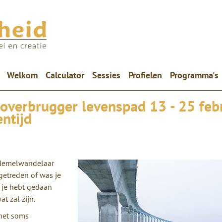
(current)
Welkom
Calculator
Sessies
Profielen
Programma's
overbrugger levenspad 13 - 25 feb
ntijd
 Hemelwandelaar
getreden of was je
 je hebt gedaan
t zal zijn.
 het soms