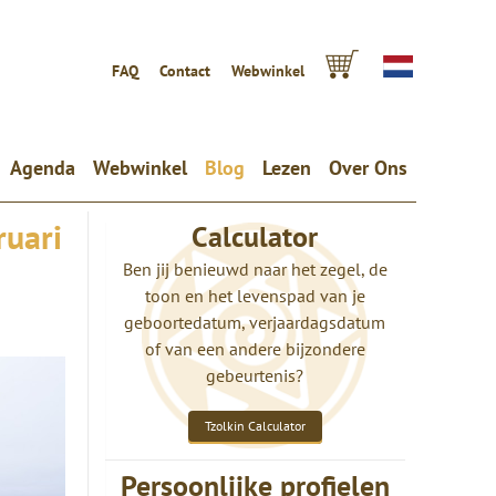
FAQ
Contact
Webwinkel
Agenda
Webwinkel
Blog
Lezen
Over Ons
ruari
Calculator
Ben jij benieuwd naar het zegel, de
toon en het levenspad van je
geboortedatum, verjaardagsdatum
of van een andere bijzondere
gebeurtenis?
Tzolkin Calculator
Persoonlijke profielen