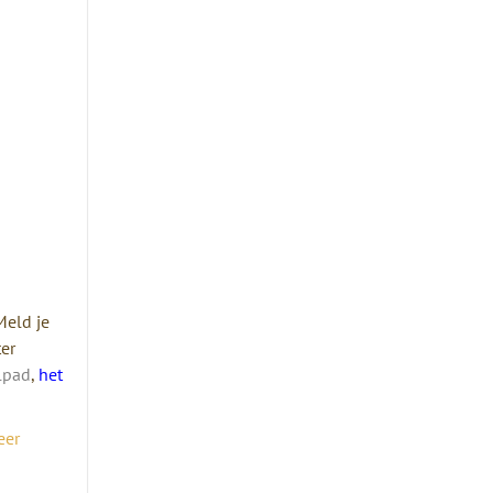
Meld je
ter
lpad
,
het
eer