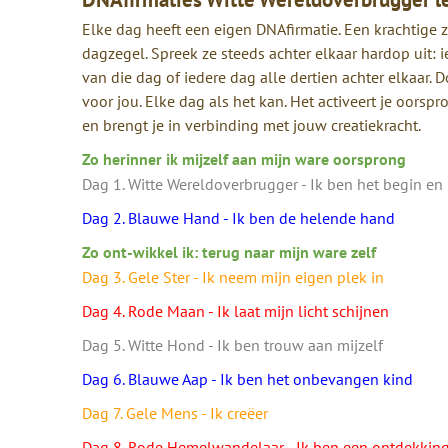
Elke dag heeft een eigen DNAfirmatie. Een krachtige z
dagzegel. Spreek ze steeds achter elkaar hardop uit: 
van die dag of iedere dag alle dertien achter elkaar. 
voor jou. Elke dag als het kan. Het activeert je oorsp
en brengt je in verbinding met jouw creatiekracht.
Zo herinner ik mijzelf aan mijn ware oorsprong
Dag 1. Witte Wereldoverbrugger - Ik ben het begin en
Dag 2. Blauwe Hand - Ik ben de helende hand
Zo ont-wikkel ik: terug naar mijn ware zelf
Dag 3. Gele Ster - Ik neem mijn eigen plek in
Dag 4. Rode Maan - Ik laat mijn licht schijnen
Dag 5. Witte Hond - Ik ben trouw aan mijzelf
Dag 6. Blauwe Aap - Ik ben het onbevangen kind
Dag 7. Gele Mens - Ik creëer
Dag 8. Rode Hemelwandelaar - Ik ben een ontdekking