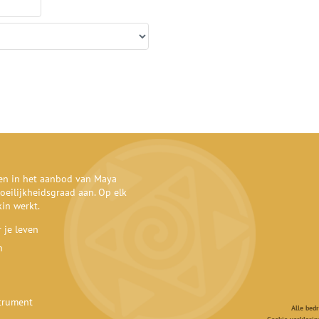
den in het aanbod van Maya
oeilijkheidsgraad aan. Op elk
kin werkt.
 je leven
n
strument
Alle bed