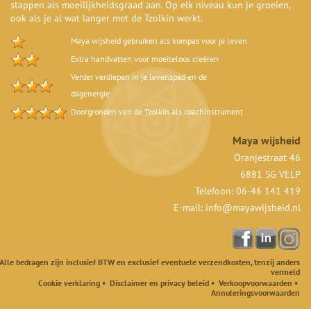
stappen als moeilijkheidsgraad aan. Op elk niveau kun je groeien,
ook als je al wat langer met de Tzolkin werkt.
Maya wijsheid gebruiken als kompas voor je leven
Extra handvatten voor moeiteloos creëren
Verder verdiepen in je levenspad en de
dagenergie
Doorgronden van de Tzolkin als coachinstrument
Maya wijsheid
Oranjestraat 46
6881 SG VELP
Telefoon: 06-46 141 419
E-mail:
info@mayawijsheid.nl
Alle bedragen zijn inclusief BTW en exclusief eventuele verzendkosten, tenzij anders
vermeld
Cookie verklaring
•
Disclaimer en privacy beleid
•
Verkoopvoorwaarden
•
Annuleringsvoorwaarden