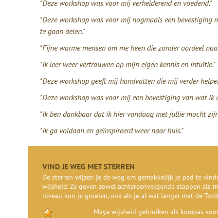
"Deze workshop was voor mij verhelderend en voedend."
"Deze workshop was voor mij nogmaals een bevestiging me
te gaan delen."
"Fijne warme mensen om me heen die zonder oordeel naam m
"Ik leer weer vertrouwen op mijn eigen kennis en intuïtie."
"Deze workshop geeft mij handvatten die mij verder helpe
"Deze workshop was voor mij een bevestiging van wat ik de
"Ik ben dankbaar dat ik hier vandaag met jullie mocht zijn
"Ik ga voldaan en geïnspireerd weer naar huis."
VIND JE WEG MET STERREN
De sterren wijzen je de weg om gemakkelijk je pad te vin
wijsheid. Ze geven zowel achtereenvolgende stappen als m
niveau kun je groeien, ook als je al wat langer met de Tzol
Maya wijsheid gebruiken als kompas voor