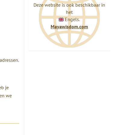
Deze website is ook beschikbaar in
het
Engels.
Mayawisdom.com
adressen.
eb je
nen we