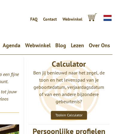
FAQ
Contact
Webwinkel
Agenda
Webwinkel
Blog
Lezen
Over Ons
Calculator
Ben jij benieuwd naar het zegel, de
p een fijne
toon en het levenspad van je
punt.
geboortedatum, verjaardagsdatum
 tot jouw
of van een andere bijzondere
eloos
gebeurtenis?
Tzolkin Calculator
Persoonlijke profielen