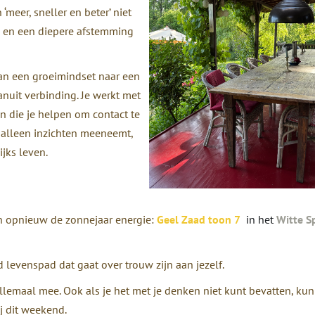
‘meer, sneller en beter’ niet
id en een diepere afstemming
van een groeimindset naar een
anuit verbinding.
Je werkt met
en die je helpen om contact te
t alleen inzichten meeneemt,
ijks leven.
 opnieuw de zonnejaar energie:
Geel Zaad toon 7
in het
Witte S
levenspad dat gaat over trouw zijn aan jezelf.
allemaal mee.
Ook als je het met je denken niet kunt bevatten, kun
ij dit weekend.