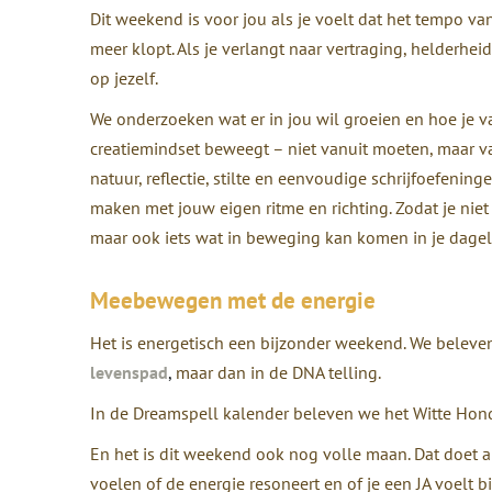
Dit weekend is voor jou als je voelt dat het tempo van 
meer klopt. Als je verlangt naar vertraging, helderhe
op jezelf.
We onderzoeken wat er in jou wil groeien en hoe je 
creatiemindset beweegt – niet vanuit moeten, maar v
natuur, reflectie, stilte en eenvoudige schrijfoefening
maken met jouw eigen ritme en richting.
Zodat je nie
maar ook iets wat in beweging kan komen in je dagel
Meebewegen met de energie
Het is energetisch een bijzonder weekend.
We beleven
levenspad
,
maar dan in de DNA telling.
In de Dreamspell kalender beleven we het Witte Hond 
En het is dit weekend ook nog volle maan.
Dat doet 
voelen of de energie resoneert en of je een JA voelt b