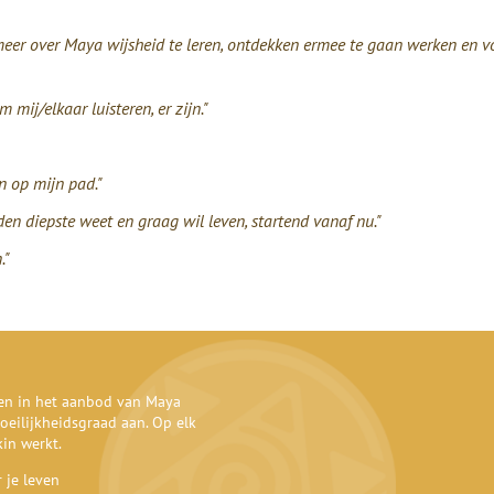
er over Maya wijsheid te leren, ontdekken ermee te gaan werken en v
ij/elkaar luisteren, er zijn."
n op mijn pad."
n diepste weet en graag wil leven, startend vanaf nu."
."
den in het aanbod van Maya
oeilijkheidsgraad aan. Op elk
kin werkt.
 je leven