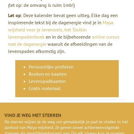
(let op: de omvang is ruim 1mb!)
Let op
: Deze kalender bevat geen uitleg. Elke dag een
inspirerende tekst bij de dagenergie vind je in
Maya
wijsheid voor je levensreis, het Tzolkin
levenspadenboek
en in de bijbehorende
online cursus
met de dagenergie
waaruit de afbeeldingen van de
levenspaden afkomstig zijn.
Persoonlijke profielen
Boeken en kaarten
Levenspadkaarten
Gratis materiaal
VIND JE WEG MET STERREN
De sterren wijzen je de weg om gemakkelijk je pad te vinden in het
aanbod van Maya wijsheid. Ze geven zowel achtereenvolgende
stappen als moeilijkheidsgraad aan. Op elk niveau kun je groeien,