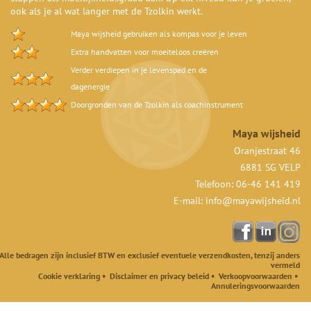
ook als je al wat langer met de Tzolkin werkt.
Maya wijsheid gebruiken als kompas voor je leven
Extra handvatten voor moeiteloos creëren
Verder verdiepen in je levenspad en de
dagenergie
Doorgronden van de Tzolkin als coachinstrument
Maya wijsheid
Oranjestraat 46
6881 SG VELP
Telefoon: 06-46 141 419
E-mail:
info@mayawijsheid.nl
Alle bedragen zijn inclusief BTW en exclusief eventuele verzendkosten, tenzij anders
vermeld
Cookie verklaring
•
Disclaimer en privacy beleid
•
Verkoopvoorwaarden
•
Annuleringsvoorwaarden