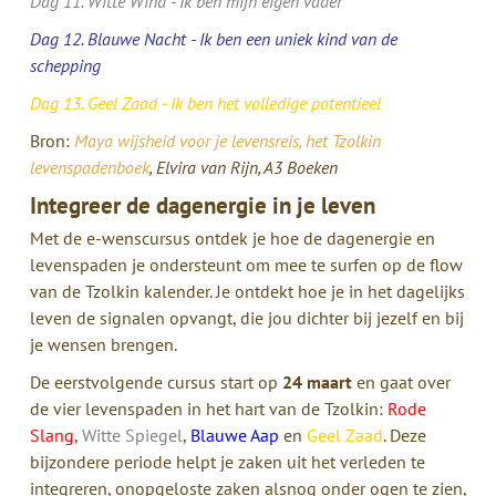
Dag 11. Witte Wind - Ik ben mijn eigen vader
Dag 12. Blauwe Nacht - Ik ben een uniek kind van de
schepping
Dag 13. Geel Zaad - Ik ben het volledige potentieel
Bron:
Maya wijsheid voor je levensreis, het Tzolkin
levenspadenboek
, Elvira van Rijn, A3 Boeken
Integreer de dagenergie in je leven
Met de e-wenscursus ontdek je hoe de dagenergie en
levenspaden je ondersteunt om mee te surfen op de flow
van de Tzolkin kalender. Je ontdekt hoe je in het dagelijks
leven de signalen opvangt, die jou dichter bij jezelf en bij
je wensen brengen.
De eerstvolgende cursus start op
24 maart
en gaat over
de vier levenspaden in het hart van de Tzolkin:
Rode
Slang
,
Witte Spiegel
,
Blauwe Aap
en
Geel Zaad
. Deze
bijzondere periode helpt je zaken uit het verleden te
integreren, onopgeloste zaken alsnog onder ogen te zien,