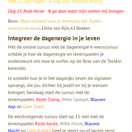
Dag 12. Gele Krijger - Ik volg mijn innerlijke leiding
Dag 13. Rode Aarde - Ik ga daar waar mijn voeten mij brengen
Bron:
Maya wijsheid voor je levensreis, het Tzolkin
levenspadenboek
, Elvira van Rijn, A3 Boeken
Integreer de dagenergie in je leven
Met de online cursus met de dagenergie 'e-wenscursus'
ontdek je hoe de dagenergie en levenspaden je
ondersteunt om mee te surfen op de flow van de Tzolkin
kalender.
Je ontdekt hoe je in het dagelijks leven de signalen
opvangt, die jou dichter bij jezelf en bij je wensen
brengen. Vandaag start de cursus met de
levenspaden:
Rode Slang
,
Witte Spiegel
,
Blauwe
Aap
en
Geel Zaad
.
De eerstvolgende cursus start op 15 mei met de
levenspaden
Rode Aarde
,
Witte Hond
,
Blauwe
Nacht
en
Gele Krijger
. Geef je direct op of bestel eerst