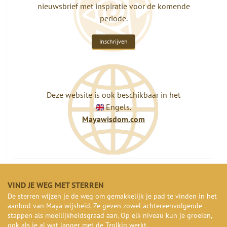
nieuwsbrief met inspiratie voor de komende
periode.
Inschrijven
Deze website is ook beschikbaar in het
Engels.
Mayawisdom.com
VIND JE WEG MET STERREN
De sterren wijzen je de weg om gemakkelijk je pad te vinden in het
aanbod van Maya wijsheid. Ze geven zowel achtereenvolgende
stappen als moeilijkheidsgraad aan. Op elk niveau kun je groeien,
ook als je al wat langer met de Tzolkin werkt.