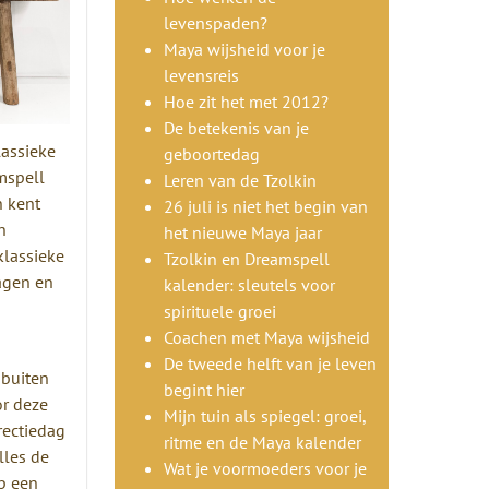
levenspaden?
Maya wijsheid voor je
levensreis
Hoe zit het met 2012?
De betekenis van je
lassieke
geboortedag
mspell
Leren van de Tzolkin
n kent
26 juli is niet het begin van
n
het nieuwe Maya jaar
klassieke
Tzolkin en Dreamspell
dagen en
kalender: sleutels voor
spirituele groei
Coachen met Maya wijsheid
De tweede helft van je leven
 buiten
begint hier
or deze
Mijn tuin als spiegel: groei,
rectiedag
ritme en de Maya kalender
lles de
Wat je voormoeders voor je
op een