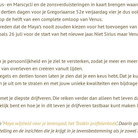
us- en Marscycli en de zonsverduisteringen in kaart brengen waar
 dertien dagen voor je Gregoriaanse 52e verjaardag vier je dus oo
lt op de helft van een complete omloop van Venus.
e reden dat de Maya’s nooit zouden kiezen voor het toevoegen van
ls 26 juli voor de start van het nieuwe jaar. Niet Sirius maar Venu
e persoonlijkheid en je ziel te versterken, zodat je meer en meer
 van overleven en creëren vanuit lijden.
gels en dertien tonen laten je zien dat je een keus hebt. Dat je k
gen je uit om te stralen en met jouw unieke kwaliteiten een bijdrag
et je diepste drijfveren. Die reiken verder dan alleen het leven da
lijk bent en hoe je in dit leven je drijfveren tastbaar kunt maken 
 ‘
Maya wijsheid voor je levenspad, het Tzolkin profielenboek
’. Daarin ga
elling en de inzichten die je krijgt in je levensbestemming als je zowel