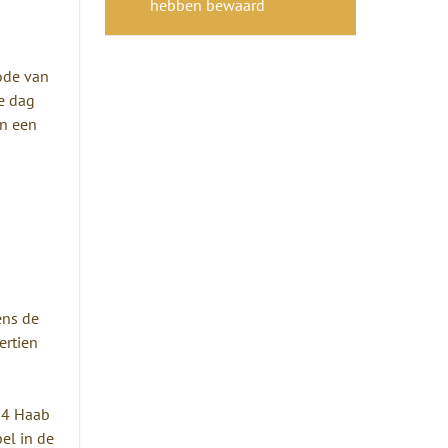
hebben bewaard
ode van
ke dag
en een
ens de
ertien
104 Haab
el in de