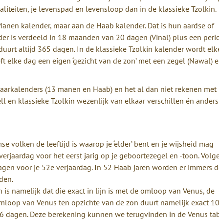
aliteiten, je levenspad en levensloop dan in de klassieke Tzolkin.
anen kalender, maar aan de Haab kalender. Dat is hun aardse of
er is verdeeld in 18 maanden van 20 dagen (Vinal) plus een peri
uurt altijd 365 dagen. In de klassieke Tzolkin kalender wordt el
ft elke dag een eigen ‘gezicht van de zon’ met een zegel (Nawal) 
jaarkalenders (13 manen en Haab) en het al dan niet rekenen met
l en klassieke Tzolkin wezenlijk van elkaar verschillen én anders
se volken de leeftijd is waarop je ‘elder’ bent en je wijsheid mag
verjaardag voor het eerst jarig op je geboortezegel en -toon. Volg
dagen voor je 52e verjaardag. In 52 Haab jaren worden er immers d
den.
s namelijk dat die exact in lijn is met de omloop van Venus, de
omloop van Venus ten opzichte van de zon duurt namelijk exact 
6 dagen. Deze berekening kunnen we terugvinden in de Venus tab