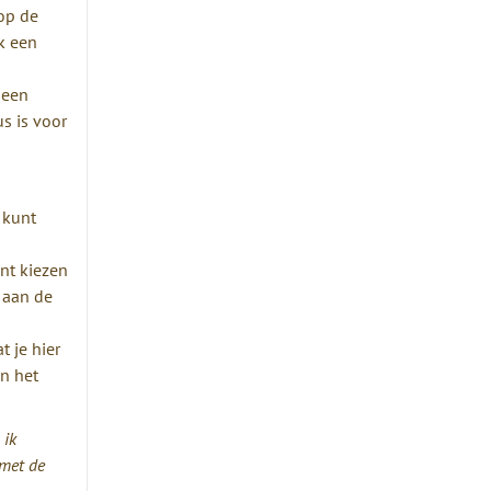
op de
k een
 een
s is voor
 kunt
unt kiezen
e aan de
t je hier
in het
 ik
 met de