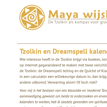
Tzolkin en Dreamspell kalend
Wie interesse heeft in de Tzolkin krijgt via boeken, le
op internet gegarandeerd te maken met twee verschil
de Tzolkin: de Dreamspell telling en de Quiché of Klas
in een calculator een willekeurige datum in, dan krijg 
andere uitkomst. Verwarring alom! Of toch niet?
Voor mij is het bestaan van een klassieke en ‘moderne’ Tzol
aanmoediging geweest om beide te onderzoeken en ervare
kalenders te werken, heb ik sleutels gevonden om spiritueel