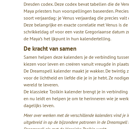
Dresden codex. Deze codex bevat tabellen die de Ven
Maya priesters hun voorspellingen baseerden. Precies
soort verjaardag: je Venus verjaardag die precies va
Deze belangrijke en exacte correlatie met Venus is d
schrikkeldag of voor een vaste Gregoriaanse datum zoa
de Maya’s het ijkpunt in hun kalendertelling.
De kracht van samen
Samen helpen deze kalenders je de verbinding tussen j
kiezen voor leven en creëren vanuit vreugde in plaats
De Dreamspell kalender maakt je wakker. De twintig ze
voor de lichtheid en liefde die je in je hebt. Ze nodi
wereld te leveren.
De klassieke Tzolkin kalender brengt je in verbinding m
en nu leidt en helpen je om te herinneren wie je werke
dagelijks leven.
Meer over werken met de verschillende kalenders vind je in
uitgebreid in op de bijzondere patronen in de Dreamspell t