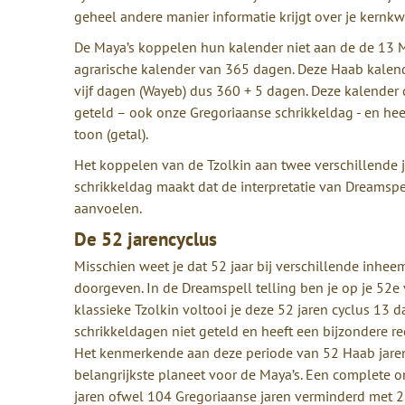
geheel andere manier informatie krijgt over je kernkw
De Maya’s koppelen hun kalender niet aan de de 13 M
agrarische kalender van 365 dagen. Deze Haab kalend
vijf dagen (Wayeb) dus 360 + 5 dagen. Deze kalender d
geteld – ook onze Gregoriaanse schrikkeldag - en hee
toon (getal).
Het koppelen van de Tzolkin aan twee verschillende 
schrikkeldag maakt dat de interpretatie van Dreamspel
aanvoelen.
De 52 jarencyclus
Misschien weet je dat 52 jaar bij verschillende inheem
doorgeven. In de Dreamspell telling ben je op je 52e 
klassieke Tzolkin voltooi je deze 52 jaren cyclus 13 
schrikkeldagen niet geteld en heeft een bijzondere re
Het kenmerkende aan deze periode van 52 Haab jaren i
belangrijkste planeet voor de Maya’s. Een complete 
jaren ofwel 104 Gregoriaanse jaren verminderd met 2