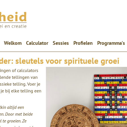
(current)
Welkom
Calculator
Sessies
Profielen
Programma's
er: sleutels voor spirituele groei
zingen of calculators
lende tellingen van
sieke telling. Voer je
je bij elke telling een
kin altijd een
n. Door met beide
 te groeien. Ze