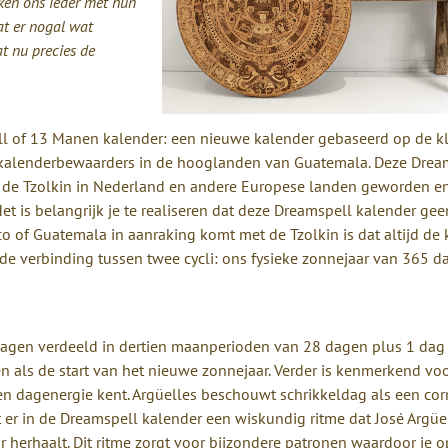
ken ons ieder met hun
at er nogal wat
at nu precies de
ll of 13 Manen kalender: een nieuwe kalender gebaseerd op de k
r kalenderbewaarders in de hooglanden van Guatemala. Deze Drea
an de Tzolkin in Nederland en andere Europese landen geworden e
 Het is belangrijk je te realiseren dat deze Dreamspell kalender gee
o of Guatemala in aanraking komt met de Tzolkin is dat altijd de 
 de verbinding tussen twee cycli: ons fysieke zonnejaar van 365 
dagen verdeeld in dertien maanperioden van 28 dagen plus 1 dag
ozen als de start van het nieuwe zonnejaar. Verder is kenmerkend vo
gen dagenergie kent. Argüelles beschouwt schrikkeldag als een cor
t er in de Dreamspell kalender een wiskundig ritme dat José Argüe
r herhaalt. Dit ritme zorgt voor bijzondere patronen waardoor je 