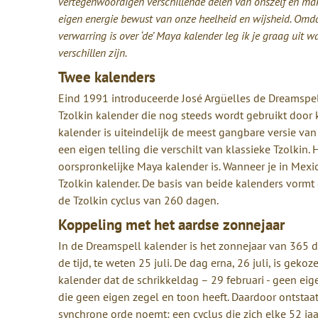
vertegenwoordigen verschillende delen van onszelf en ma
eigen energie bewust van onze heelheid en wijsheid. Omd
verwarring is over ‘de’ Maya kalender leg ik je graag uit w
verschillen zijn.
Twee kalenders
Eind 1991 introduceerde José Argüelles de Dreamspe
Tzolkin kalender die nog steeds wordt gebruikt doo
kalender is uiteindelijk de meest gangbare versie v
een eigen telling die verschilt van klassieke Tzolkin.
oorspronkelijke Maya kalender is. Wanneer je in Mexic
Tzolkin kalender. De basis van beide kalenders vormt
de Tzolkin cyclus van 260 dagen.
Koppeling met het aardse zonnejaar
In de Dreamspell kalender is het zonnejaar van 365 
de tijd, te weten 25 juli. De dag erna, 26 juli, is gek
kalender dat de schrikkeldag – 29 februari - geen ei
die geen eigen zegel en toon heeft. Daardoor ontstaa
synchrone orde noemt: een cyclus die zich elke 52 jaa