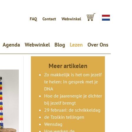
FAQ
Contact
Webwinkel
Agenda
Webwinkel
Blog
Lezen
Over Ons
Meer artikelen
Zo makkelijk is het om jezelf
te helen: In gesprek met je
DNA
Hoe de jaarenergie je dichter
bij jezelf brengt
29 februari: de schrikkeldag
de Tzolkin tellingen
Wensdag
Hoe werken de