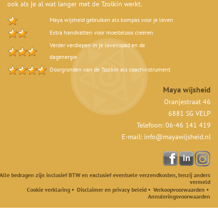
ook als je al wat langer met de Tzolkin werkt.
Maya wijsheid gebruiken als kompas voor je leven
Extra handvatten voor moeiteloos creëren
Verder verdiepen in je levenspad en de
dagenergie
Doorgronden van de Tzolkin als coachinstrument
Maya wijsheid
Oranjestraat 46
6881 SG VELP
Telefoon: 06-46 141 419
E-mail:
info@mayawijsheid.nl
Alle bedragen zijn inclusief BTW en exclusief eventuele verzendkosten, tenzij anders
vermeld
Cookie verklaring
•
Disclaimer en privacy beleid
•
Verkoopvoorwaarden
•
Annuleringsvoorwaarden