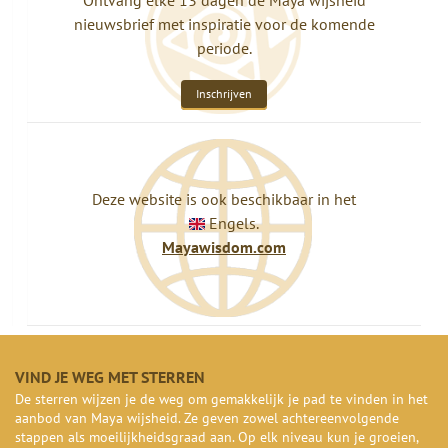
Ontvang elke 13 dagen de Maya wijsheid
nieuwsbrief met inspiratie voor de komende
periode.
Inschrijven
Deze website is ook beschikbaar in het
Engels.
Mayawisdom.com
VIND JE WEG MET STERREN
De sterren wijzen je de weg om gemakkelijk je pad te vinden in het
aanbod van Maya wijsheid. Ze geven zowel achtereenvolgende
stappen als moeilijkheidsgraad aan. Op elk niveau kun je groeien,