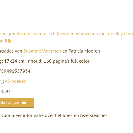
oos groeien en creëren - schrijvend meebewegen met de Maya to
an Rijn
straties van
Susanne Vorstman
en Patricia Mooren
: 17x24 cm, Inhoud: 160 pagina's full color
9789491557934.
ij:
A3 boeken
 24,50
inkelwagen
voor meer informatie over het boek en lezersreacties.