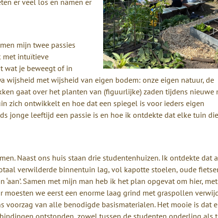
ten er veel los en namen er
men mijn twee passies
 met intuïtieve
t wat je beweegt of in
a wijsheid met wijsheid van eigen bodem: onze eigen natuur, de
en gaat over het planten van (figuurlijke) zaden tijdens nieuwe
in zich ontwikkelt en hoe dat een spiegel is voor ieders eigen
ds jonge leeftijd een passie is en hoe ik ontdekte dat elke tuin di
men. Naast ons huis staan drie studentenhuizen. Ik ontdekte dat a
aal verwilderde binnentuin lag, vol kapotte stoelen, oude fietse
an ‘aan’. Samen met mijn man heb ik het plan opgevat om hier, met
or moesten we eerst een enorme laag grind met graspollen verwij
s voorzag van alle benodigde basismaterialen. Het mooie is dat e
verbindingen ontstonden, zowel tussen de studenten onderling als 