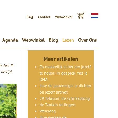
FAQ
Contact
Webwinkel
Agenda
Webwinkel
Blog
Lezen
Over Ons
Meer artikelen
 deel ik
Zo makkelijk is het om jezelf
 de tijd
te helen: In gesprek met je
DNA
Hoe de jaarenergie je dichter
bij jezelf brengt
29 februari: de schrikkeldag
de Tzolkin tellingen
Wensdag
Hoe werken de