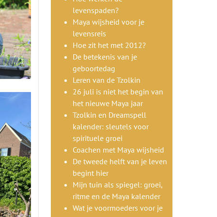
levenspaden?
Maya wijsheid voor je
levensreis
Hoe zit het met 2012?
De betekenis van je
geboortedag
Leren van de Tzolkin
26 juli is niet het begin van
het nieuwe Maya jaar
Tzolkin en Dreamspell
kalender: sleutels voor
spirituele groei
Coachen met Maya wijsheid
De tweede helft van je leven
begint hier
Mijn tuin als spiegel: groei,
ritme en de Maya kalender
Wat je voormoeders voor je