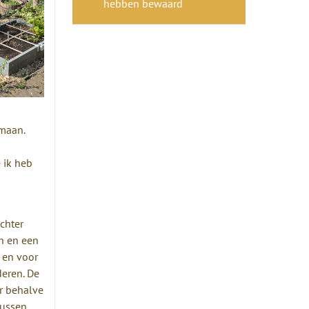
hebben bewaard
 maan.
e ik heb
chter
n en een
 en voor
deren. De
r behalve
tussen