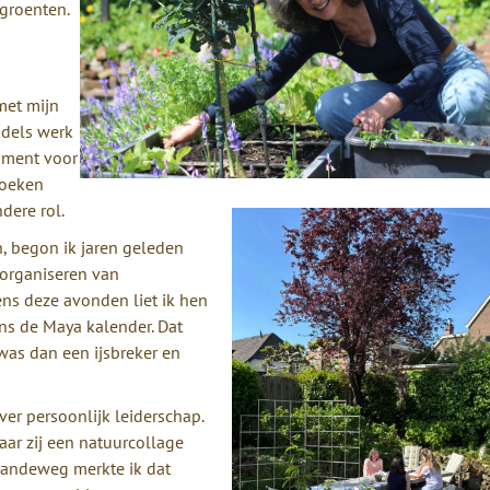
 groenten.
met mijn
ddels werk
rument voor
boeken
ndere rol.
, begon ik jaren geleden
 organiseren van
ens deze avonden liet ik hen
ns de Maya kalender. Dat
 was dan een ijsbreker en
ver persoonlijk leiderschap.
ar zij een natuurcollage
aandeweg merkte ik dat