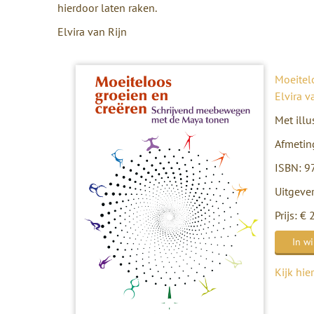
hierdoor laten raken.
Elvira van Rijn
Moeitel
Elvira v
Met illu
Afmeting
ISBN: 
Uitgever
Prijs: €
In w
Kijk hier