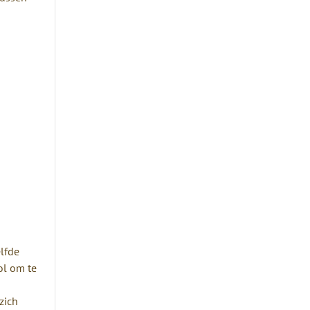
lfde
ol om te
zich