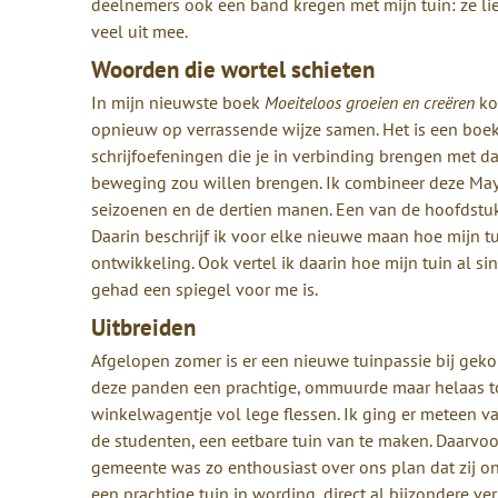
deelnemers ook een band kregen met mijn tuin: ze lie
veel uit mee.
Woorden die wortel schieten
In mijn nieuwste boek
Moeiteloos groeien en creëren
ko
opnieuw op verrassende wijze samen. Het is een boek
schrijfoefeningen die je in verbinding brengen met da
beweging zou willen brengen. Ik combineer deze May
seizoenen en de dertien manen. Een van de hoofdstukk
Daarin beschrijf ik voor elke nieuwe maan hoe mijn tu
ontwikkeling. Ook vertel ik daarin hoe mijn tuin al sin
gehad een spiegel voor me is.
Uitbreiden
Afgelopen zomer is er een nieuwe tuinpassie bij geko
deze panden een prachtige, ommuurde maar helaas tot
winkelwagentje vol lege flessen. Ik ging er meteen v
de studenten, een eetbare tuin van te maken. Daarvo
gemeente was zo enthousiast over ons plan dat zij on
een prachtige tuin in wording, direct al bijzondere 