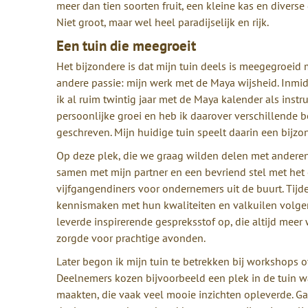
meer dan tien soorten fruit, een kleine kas en diverse
Niet groot, maar wel heel paradijselijk en rijk.
Een tuin die meegroeit
Het bijzondere is dat mijn tuin deels is meegegroeid 
andere passie: mijn werk met de Maya wijsheid. Inmi
ik al ruim twintig jaar met de Maya kalender als inst
persoonlijke groei en heb ik daarover verschillende 
geschreven. Mijn huidige tuin speelt daarin een bijzo
Op deze plek, die we graag wilden delen met anderen
samen met mijn partner en een bevriend stel met het
vijfgangendiners voor ondernemers uit de buurt. Tijd
kennismaken met hun kwaliteiten en valkuilen volge
leverde inspirerende gespreksstof op, die altijd meer
zorgde voor prachtige avonden.
Later begon ik mijn tuin te betrekken bij workshops o
Deelnemers kozen bijvoorbeeld een plek in de tuin wa
maakten, die vaak veel mooie inzichten opleverde. G