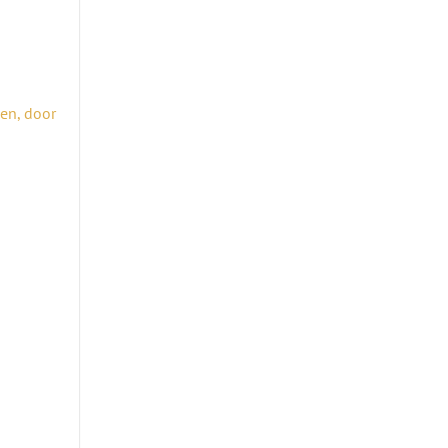
nen,
door