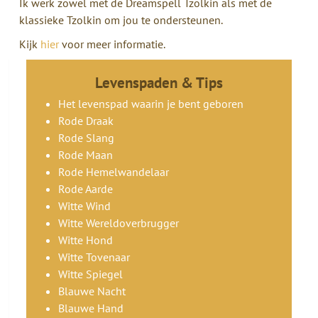
Ik werk zowel met de Dreamspell Tzolkin als met de
klassieke Tzolkin om jou te ondersteunen.
Kijk
hier
voor meer informatie.
Levenspaden & Tips
Het levenspad waarin je bent geboren
Rode Draak
Rode Slang
Rode Maan
Rode Hemelwandelaar
Rode Aarde
Witte Wind
Witte Wereldoverbrugger
Witte Hond
Witte Tovenaar
Witte Spiegel
Blauwe Nacht
Blauwe Hand