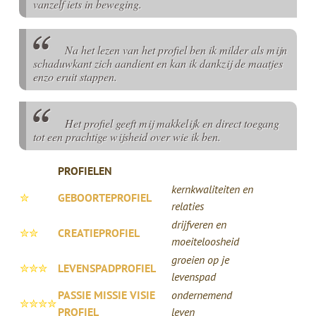
vanzelf iets in beweging.
Na het lezen van het profiel ben ik milder als mijn
schaduwkant zich aandient en kan ik dankzij de maatjes
enzo eruit stappen.
Het profiel geeft mij makkelijk en direct toegang
tot een prachtige wijsheid over wie ik ben.
PROFIELEN
kernkwaliteiten en
✮
GEBOORTEPROFIEL
relaties
drijfveren en
✮✮
CREATIEPROFIEL
moeiteloosheid
groeien op je
✮✮✮
LEVENSPADPROFIEL
levenspad
PASSIE MISSIE VISIE
ondernemend
✮✮✮✮
PROFIEL
leven